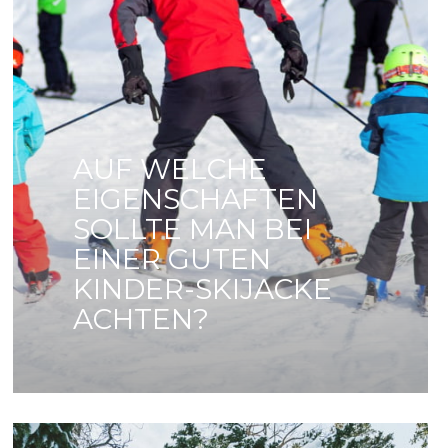
AUF WELCHE
EIGENSCHAFTEN
SOLLTE MAN BEI
EINER GUTEN
KINDER-SKIJACKE
ACHTEN?