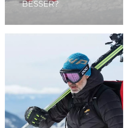
G?
BESSER?