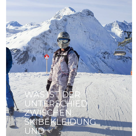
WAS IST DER
UNTERSCHIED
ZWISCHEN
SKIBEKLEIDUNG
UND