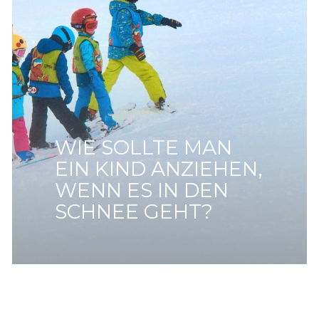
WIE SOLLTE MAN
EIN KIND ANZIEHEN,
WENN ES IN DEN
SCHNEE GEHT?