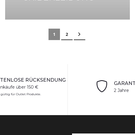
Seite
Sie lesen gerade die Seite
Seite
Seite
Weiter
1
2
TENLOSE RÜCKSENDUNG
GARANT
inkäufe über 150 €
2 Jahre
 gültig für Outlet Produkte.