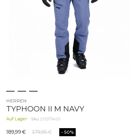
Zum
HERREN
Anfang
TYPHOON II M NAVY
der
Bildgalerie
Auf Lager
Sku
2135711420
springen
189,99 €
379,95 €
- 50%